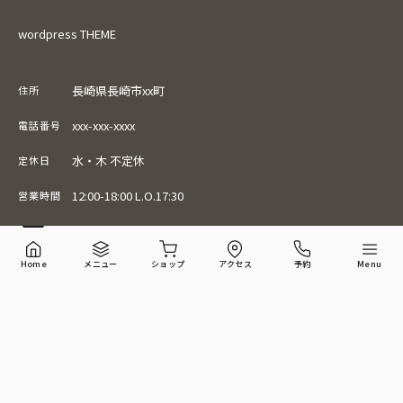
wordpress THEME
長崎県長崎市xx町
住所
xxx-xxx-xxxx
電話番号
水・木 不定休
定休日
12:00-18:00 L.O.17:30
営業時間
Home
メニュー
ショップ
アクセス
予約
Menu
© 2026 WTE cafe All Rights Reserved.
Powered by
WP THEMES